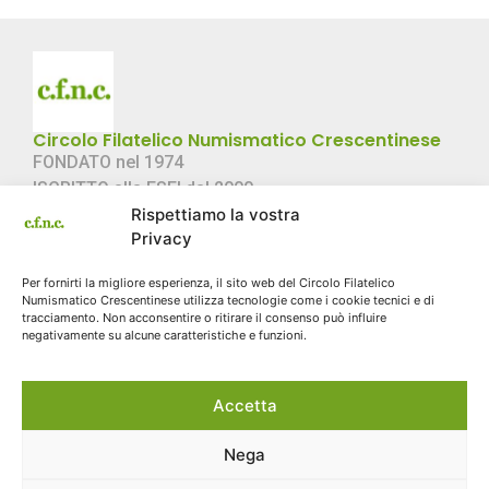
Circolo Filatelico Numismatico Crescentinese
FONDATO nel 1974
ISCRITTO alla FSFI dal 2000
Rispettiamo la vostra
C.F. 02057360022
Privacy
Link Rapidi
Per fornirti la migliore esperienza, il sito web del Circolo Filatelico
Chi Siamo
Numismatico Crescentinese utilizza tecnologie come i cookie tecnici e di
Storia
tracciamento. Non acconsentire o ritirare il consenso può influire
negativamente su alcune caratteristiche e funzioni.
Contatti
Sito storico
Accetta
Cookie Policy
Contatti
Email: info@cfnc.eu
Nega
Via Galileo Ferraris 3 - Crescentino (VC) 13044