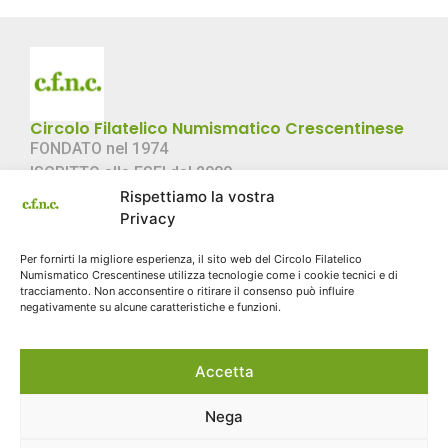
Circolo Filatelico Numismatico Crescentinese
FONDATO nel 1974
ISCRITTO alla FSFI dal 2000
Rispettiamo la vostra
C.F. 02057360022
Privacy
Link Rapidi
Per fornirti la migliore esperienza, il sito web del Circolo Filatelico
Chi Siamo
Numismatico Crescentinese utilizza tecnologie come i cookie tecnici e di
Storia
tracciamento. Non acconsentire o ritirare il consenso può influire
negativamente su alcune caratteristiche e funzioni.
Contatti
Sito storico
Accetta
Cookie Policy
Contatti
Email: info@cfnc.eu
Nega
Via Galileo Ferraris 3 - Crescentino (VC) 13044