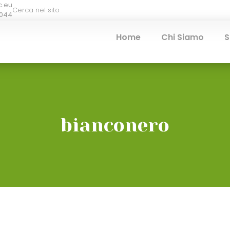
c.eu
3044
Home
Chi Siamo
S
bianconero