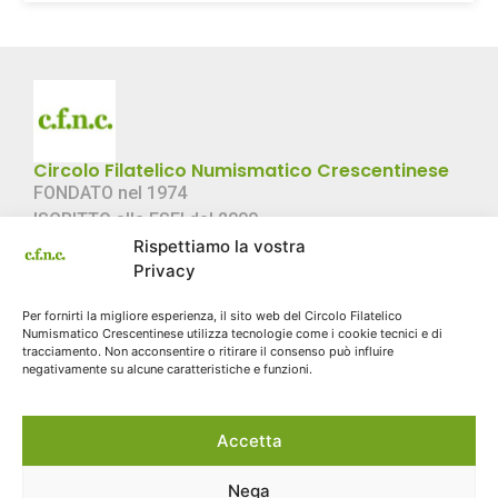
Circolo Filatelico Numismatico Crescentinese
FONDATO nel 1974
ISCRITTO alla FSFI dal 2000
Rispettiamo la vostra
C.F. 02057360022
Privacy
Link Rapidi
Per fornirti la migliore esperienza, il sito web del Circolo Filatelico
Chi Siamo
Numismatico Crescentinese utilizza tecnologie come i cookie tecnici e di
Storia
tracciamento. Non acconsentire o ritirare il consenso può influire
negativamente su alcune caratteristiche e funzioni.
Contatti
Sito storico
Accetta
Cookie Policy
Contatti
Email: info@cfnc.eu
Nega