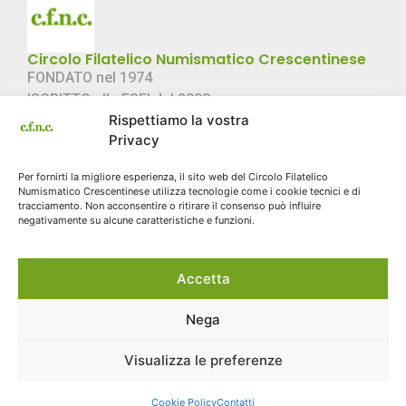
Circolo Filatelico Numismatico Crescentinese
FONDATO nel 1974
ISCRITTO alla FSFI dal 2000
Rispettiamo la vostra
C.F. 02057360022
Privacy
Link Rapidi
Per fornirti la migliore esperienza, il sito web del Circolo Filatelico
Chi Siamo
Numismatico Crescentinese utilizza tecnologie come i cookie tecnici e di
Storia
tracciamento. Non acconsentire o ritirare il consenso può influire
negativamente su alcune caratteristiche e funzioni.
Contatti
Sito storico
Accetta
Cookie Policy
Contatti
Email: info@cfnc.eu
Nega
Via Galileo Ferraris 3 - Crescentino (VC) 13044
Visualizza le preferenze
© 2026 Circolo Filatelico Numismatico
Cookie Policy
Contatti